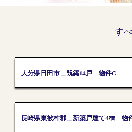
す
大分県日田市＿既築14戸 物件C
長崎県東彼杵郡＿新築戸建て4棟 物