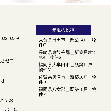
最近の投稿
2022.02.09
大分県日田市＿既築14戸 物
件C
長崎県東彼杵郡＿新築戸建て
4棟 物件S
入させて
福岡県大牟田市＿既築12戸
物件M
佐賀県唐津市＿新築16戸 物
容は
件B
福岡県八女郡＿既築18戸 物
件F
れてお
。が、熟